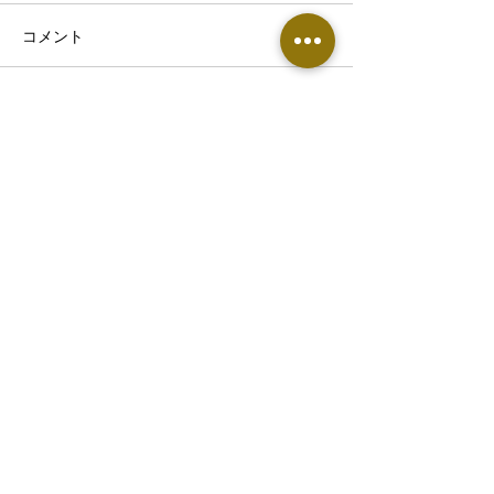
コメント
コメントを追加…
熱帯夜で眠りが浅い・首
【東根市でぎっ
こりがつらい方へ｜8月の
お悩みの方へ】
睡眠不足が不調につなが
痛めやすい原因
る理由
​▶︎鍼灸整骨院・エステサロン専用窓口
0237-86-1451
〒991-0041 山形県寒河江市寒河江久保11
ホテルシンフォニーアネックス敷地内
​火曜〜土曜 10:00〜13:00 , 16:00〜22:00​
​日曜・祝日 9:00〜12:00 , 15:00〜18：00