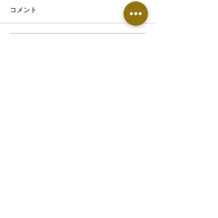
コメント
コメントを追加…
熱帯夜で眠りが浅い・首
【東根市でぎっ
こりがつらい方へ｜8月の
お悩みの方へ】
睡眠不足が不調につなが
痛めやすい原因
る理由
​▶︎鍼灸整骨院・エステサロン専用窓口
0237-86-1451
〒991-0041 山形県寒河江市寒河江久保11
ホテルシンフォニーアネックス敷地内
​火曜〜土曜 10:00〜13:00 , 16:00〜22:00​
​日曜・祝日 9:00〜12:00 , 15:00〜18：00