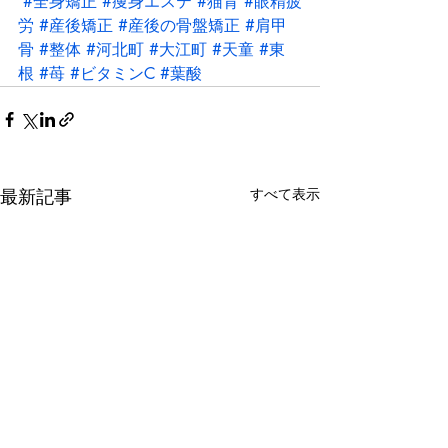
#全身矯正
#痩身エステ
#猫背
#眼精疲
労
#産後矯正
#産後の骨盤矯正
#肩甲
骨
#整体
#河北町
#大江町
#天童
#東
根
#苺
#ビタミンC
#葉酸
最新記事
すべて表示