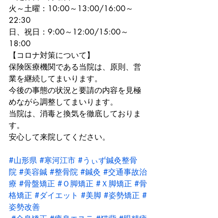
火～土曜：10:00～13:00/16:00～
22:30
日、祝日：9:00～12:00/15:00～
18:00
【コロナ対策について】
保険医療機関である当院は、原則、営
業を継続してまいります。
今後の事態の状況と要請の内容を見極
めながら調整してまいります。
当院は、消毒と換気を徹底しておりま
す。
安心して来院してください。
#山形県
#寒河江市
#うぃず鍼灸整骨
院
#美容鍼
#整骨院
#鍼灸
#交通事故治
療
#骨盤矯正
#Ｏ脚矯正
#Ｘ脚矯正
#骨
格矯正
#ダイエット
#美脚
#姿勢矯正
#
姿勢改善