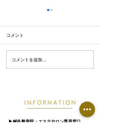
コメント
コメントを追加…
熱帯夜で眠りが浅い・首
【東根市でぎっ
こりがつらい方へ｜8月の
お悩みの方へ】
睡眠不足が不調につなが
痛めやすい原因
る理由
​▶︎鍼灸整骨院・エステサロン専用窓口
0237-86-1451