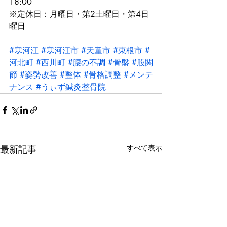
18:00
※定休日：月曜日・第2土曜日・第4日
曜日
#寒河江
#寒河江市
#天童市
#東根市
#
河北町
#西川町
#腰の不調
#骨盤
#股関
節
#姿勢改善
#整体
#骨格調整
#メンテ
ナンス
#うぃず鍼灸整骨院
最新記事
すべて表示