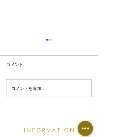
コメント
コメントを追加…
熱帯夜で眠りが浅い・首
【東根市でぎっ
こりがつらい方へ｜8月の
お悩みの方へ】
睡眠不足が不調につなが
痛めやすい原因
る理由