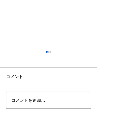
コメント
コメントを追加…
【東根市でぎっくり腰に
【山形市で肩こ
お悩みの方へ】8月に腰を
みの方へ】8月
痛めやすい原因とは
さが抜けにくく
とは