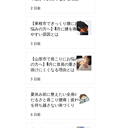
2 日前
【東根市でぎっくり腰にお
悩みの方へ】8月に腰を痛め
やすい原因とは
3 日前
【山形市で肩こりにお悩み
の方へ】8月に首肩の重さが
抜けにくくなる理由とは
5 日前
夏休み前に整えたい全身の
だるさと肩こり腰痛｜疲れ
を持ち越さない体づくり
6 日前