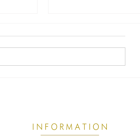
の方へ】帰
熱帯夜で眠りが浅い・首こりが
理由
｜8月の睡眠不足が不調につなが