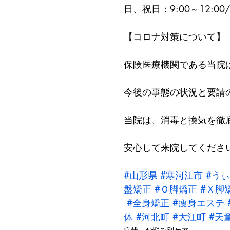
日、祝日：9:00～12:00/1
【コロナ対策について】
保険医療機関である当院
今後の事態の状況と要請
当院は、消毒と換気を徹
安心して来院してくださ
#山形県
#寒河江市
#う
盤矯正
#Ｏ脚矯正
#Ｘ脚
#全身矯正
#痩身エステ
体
#河北町
#大江町
#天