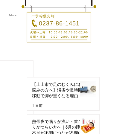
More
0237-86-1451
最新記事
【上山市で足のむくみにお
悩みの方へ】帰省や長時間
移動で脚が重くなる理由
1 日前
熱帯夜で眠りが浅い・首こ
りがつらい方へ｜8月の睡眠
不足が不調につながる理由