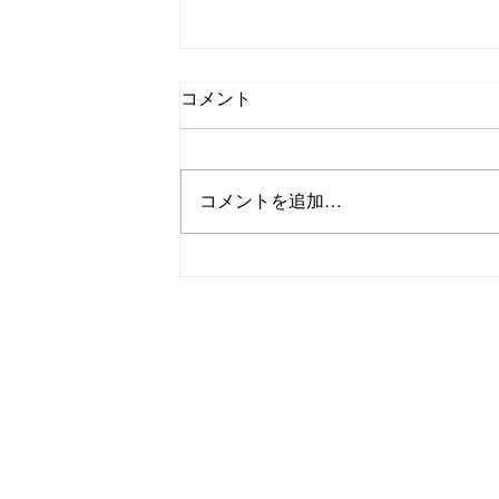
コメント
コメントを追加…
【上山市で足のむくみにお悩み
省や長時間移動で脚が重くなる