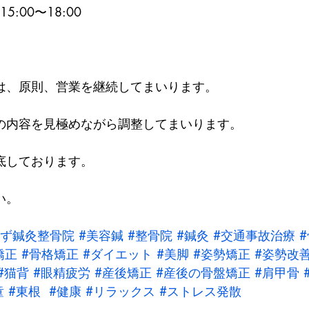
5:00〜18:00
は、原則、営業を継続してまいります。
の内容を見極めながら調整してまいります。
底しております。
い。
ぃず鍼灸整骨院
#美容鍼
#整骨院
#鍼灸
#交通事故治療
矯正
#骨格矯正
#ダイエット
#美脚
#姿勢矯正
#姿勢改
#猫背
#眼精疲労
#産後矯正
#産後の骨盤矯正
#肩甲骨
童
#東根
#健康
#リラックス
#ストレス発散