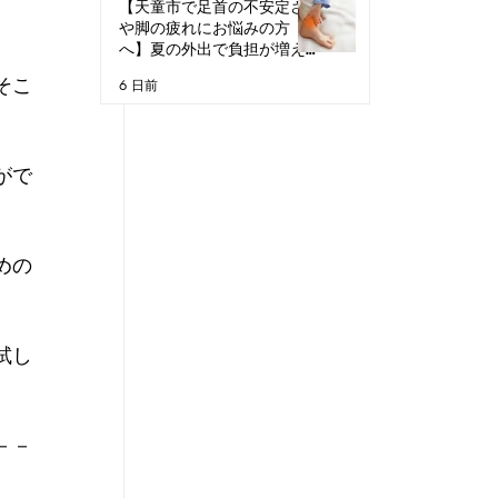
【天童市で足首の不安定さ
や脚の疲れにお悩みの方
へ】夏の外出で負担が増え
る理由
そこ
6 日前
がで
めの
試し
－－