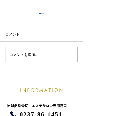
コメント
コメントを追加…
夏休み前に整えたい全身
増える頭皮の重
のだるさと肩こり腰痛｜
疲労・顔のむく
疲れを持ち越さない体づ
不足と食いしば
くり
​▶︎鍼灸整骨院・エステサロン専用窓口
0237-86-1451