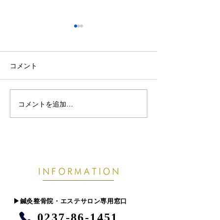
コメント
コメントを追加…
夏休み前に整えたい全身
増える頭皮の重
のだるさと肩こり腰痛｜
疲労・顔のむく
疲れを持ち越さない体づ
不足と食いしば
くり
​▶︎鍼灸整骨院・エステサロン専用窓口
0237-86-1451