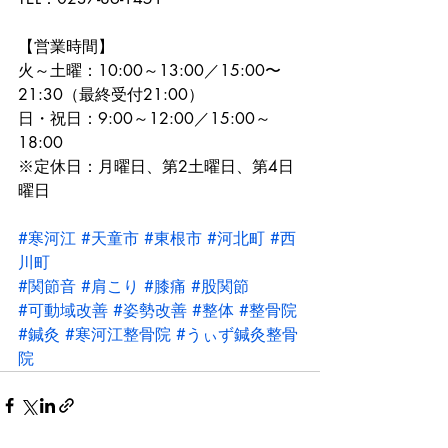
【営業時間】
火～土曜：10:00～13:00／15:00〜
21:30（最終受付21:00）
日・祝日：9:00～12:00／15:00～
18:00
※定休日：月曜日、第2土曜日、第4日
曜日
#寒河江
#天童市
#東根市
#河北町
#西
川町
#関節音
#肩こり
#膝痛
#股関節
#可動域改善
#姿勢改善
#整体
#整骨院
#鍼灸
#寒河江整骨院
#うぃず鍼灸整骨
院