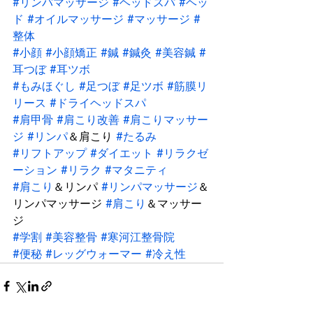
#リンパマッサージ
#ヘッドスパ
#ヘッ
ド
#オイルマッサージ
#マッサージ
#
整体
#小顔
#小顔矯正
#鍼
#鍼灸
#美容鍼
#
耳つぼ
#耳ツボ
#もみほぐし
#足つぼ
#足ツボ
#筋膜リ
リース
#ドライヘッドスパ
#肩甲骨
#肩こり改善
#肩こりマッサー
ジ
#リンパ
＆肩こり 
#たるみ
#リフトアップ
#ダイエット
#リラクゼ
ーション
#リラク
#マタニティ
#肩こり
＆リンパ 
#リンパマッサージ
＆
リンパマッサージ 
#肩こり
＆マッサー
ジ
#学割
#美容整骨
#寒河江整骨院
#便秘
#レッグウォーマー
#冷え性