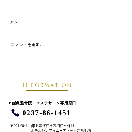
コメント
コメントを追加…
【東根市でぎっくり腰に
【山形市で肩こ
お悩みの方へ】8月に腰を
みの方へ】8月
痛めやすい原因とは
さが抜けにくく
とは
​▶︎鍼灸整骨院・エステサロン専用窓口
0237-86-1451
〒991-0041 山形県寒河江市寒河江久保11
ホテルシンフォニーアネックス敷地内