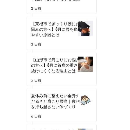
2 日前
【東根市でぎっくり腰にお
悩みの方へ】8月に腰を痛め
やすい原因とは
3 日前
【山形市で肩こりにお悩み
の方へ】8月に首肩の重さが
抜けにくくなる理由とは
5 日前
夏休み前に整えたい全身の
だるさと肩こり腰痛｜疲れ
を持ち越さない体づくり
6 日前