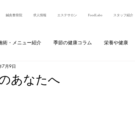
鍼灸整骨院
求人情報
エステサロン
FoodLabo
スタッフ紹介
施術・メニュー紹介
季節の健康コラム
栄養や健康
年7月9日
・日常
患者様の声・症例紹介
整骨院からのお知らせ
のあなたへ