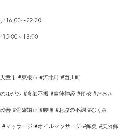
／16:00〜22:30
15:00～18:00
#天童市
#東根市
#河北町
#西川町
盤のゆがみ
#食欲不振
#自律神経
#便秘
#だるさ
勢改善
#骨盤矯正
#腰痛
#お腹の不調
#むくみ
体
#マッサージ
#オイルマッサージ
#鍼灸
#美容鍼