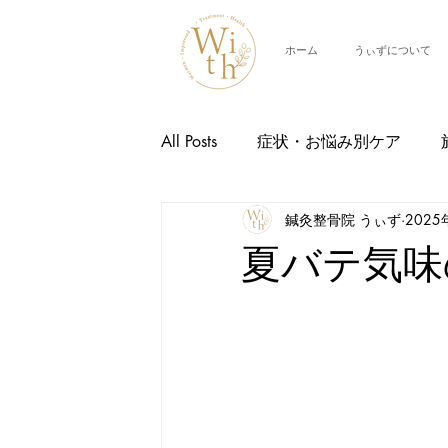
ホーム
うぃずについて
All Posts
症状・お悩み別ケア
鍼灸整骨院 うぃず
2025
交通事故治療
スタッフ紹介
夏バテ気味
イベント情報