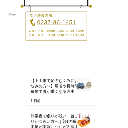
More
0237-86-1451
最新記事
【上山市で足のむくみにお
悩みの方へ】帰省や長時間
移動で脚が重くなる理由
1 日前
熱帯夜で眠りが浅い・首こ
りがつらい方へ｜8月の睡眠
不足が不調につながる理由