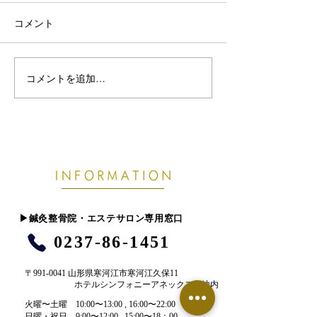
コメント
コメントを追加…
熱帯夜で眠りが浅い・首
【東根市でぎっ
こりがつらい方へ｜8月の
お悩みの方へ】
睡眠不足が不調につなが
痛めやすい原因
る理由
​▶︎鍼灸整骨院・エステサロン専用窓口
0237-86-1451
〒991-0041 山形県寒河江市寒河江久保11
ホテルシンフォニーアネックス敷地内
​火曜〜土曜 10:00〜13:00 , 16:00〜22:00​
​日曜・祝日 9:00〜12:00 , 15:00〜18：00