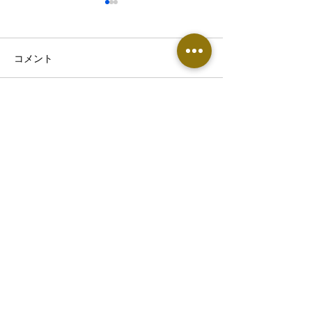
コメント
コメントを追加…
熱帯夜で眠りが浅い・首
【東根市でぎっ
こりがつらい方へ｜8月の
お悩みの方へ】
睡眠不足が不調につなが
痛めやすい原因
る理由
​▶︎鍼灸整骨院・エステサロン専用窓口
0237-86-1451
〒991-0041 山形県寒河江市寒河江久保11