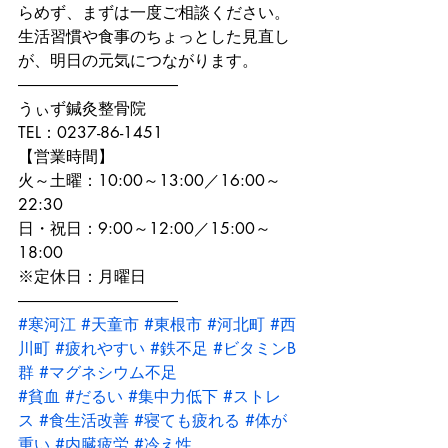
らめず、まずは一度ご相談ください。

生活習慣や食事のちょっとした見直し
が、明日の元気につながります。
――――――――――

うぃず鍼灸整骨院

TEL：0237-86-1451
【営業時間】

火～土曜：10:00～13:00／16:00～
22:30

日・祝日：9:00～12:00／15:00～
18:00

※定休日：月曜日

――――――――――
#寒河江
#天童市
#東根市
#河北町
#西
川町
#疲れやすい
#鉄不足
#ビタミンB
群
#マグネシウム不足
#貧血
#だるい
#集中力低下
#ストレ
ス
#食生活改善
#寝ても疲れる
#体が
重い
#内臓疲労
#冷え性