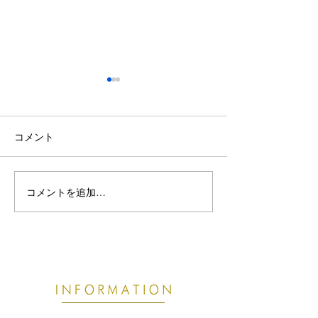
コメント
コメントを追加…
熱帯夜で眠りが浅い・首
【東根市でぎっ
こりがつらい方へ｜8月の
お悩みの方へ】
睡眠不足が不調につなが
痛めやすい原因
る理由