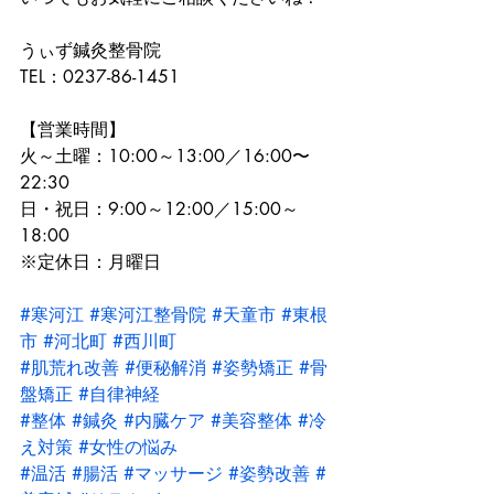
うぃず鍼灸整骨院
TEL：0237-86-1451
【営業時間】
火～土曜：10:00～13:00／16:00〜
22:30
日・祝日：9:00～12:00／15:00～
18:00
※定休日：月曜日
#寒河江
#寒河江整骨院
#天童市
#東根
市
#河北町
#西川町
#肌荒れ改善
#便秘解消
#姿勢矯正
#骨
盤矯正
#自律神経
#整体
#鍼灸
#内臓ケア
#美容整体
#冷
え対策
#女性の悩み
#温活
#腸活
#マッサージ
#姿勢改善
#