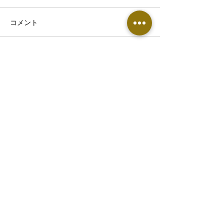
コメント
コメントを追加…
熱帯夜で眠りが浅い・首
【東根市でぎっ
こりがつらい方へ｜8月の
お悩みの方へ】
睡眠不足が不調につなが
痛めやすい原因
る理由
​▶︎鍼灸整骨院・エステサロン専用窓口
0237-86-1451
〒991-0041 山形県寒河江市寒河江久保11
ホテルシンフォニーアネックス敷地内
​火曜〜土曜 10:00〜13:00 , 16:00〜22:00​