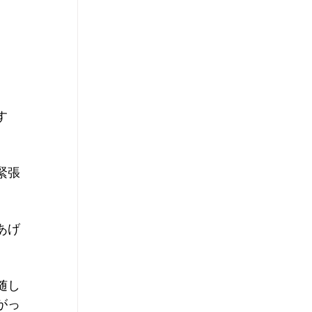
す
緊張
あげ
随し
がっ