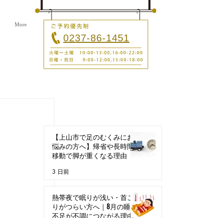
More
0237-86-1451
最新記事
【上山市で足のむくみにお
悩みの方へ】帰省や長時間
移動で脚が重くなる理由
3 日前
熱帯夜で眠りが浅い・首こ
りがつらい方へ｜8月の睡眠
不足が不調につながる理由