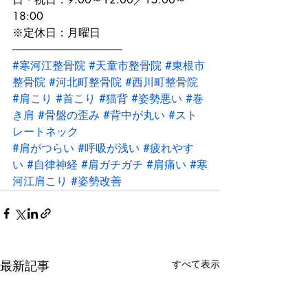
18:00

※定休日：月曜日

――――――――――
#寒河江整骨院
#天童市整骨院
#東根市
整骨院
#河北町整骨院
#西川町整骨院
#肩こり
#首こり
#猫背
#姿勢悪い
#巻
き肩
#骨盤の歪み
#背中が丸い
#スト
レートネック
#肩がつらい
#呼吸が浅い
#疲れやす
い
#自律神経
#肩ガチガチ
#肩痛い
#寒
河江肩こり
#姿勢改善
最新記事
すべて表示