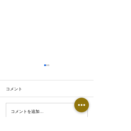
コメント
コメントを追加…
【東根市でぎっくり腰に
【山形市で肩こ
お悩みの方へ】8月に腰を
みの方へ】8月
痛めやすい原因とは
さが抜けにくく