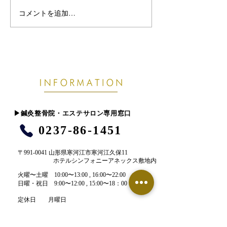
コメントを追加…
熱帯夜で眠りが浅い・首
【東根市でぎっ
こりがつらい方へ｜8月の
お悩みの方へ】
睡眠不足が不調につなが
痛めやすい原因
る理由
​▶︎鍼灸整骨院・エステサロン専用窓口
0237-86-1451
〒991-0041 山形県寒河江市寒河江久保11
ホテルシンフォニーアネックス敷地内
​火曜〜土曜 10:00〜13:00 , 16:00〜22:00​
​日曜・祝日 9:00〜12:00 , 15:00〜18：00
定休日 月曜日
お電話でのご予約はこちら