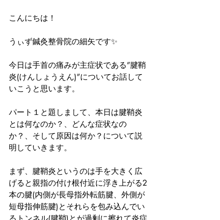
こんにちは！
うぃず鍼灸整骨院の細矢です✨
今日は手首の痛みが主症状である”腱鞘
炎(けんしょうえん)”についてお話して
いこうと思います。
パート１と題しまして、本日は腱鞘炎
とは何なのか？、どんな症状なの
か？、そして原因は何か？について説
明していきます。
まず、腱鞘炎というのは手を大きく広
げると親指の付け根付近に浮き上がる2
本の腱(内側が長母指外転筋腱、外側が
短母指伸筋腱)とそれらを包み込んでい
るトンネル(腱鞘)とが過剰に擦れて炎症