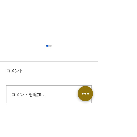
コメント
コメントを追加…
熱帯夜で眠りが浅い・首
【東根市でぎっ
こりがつらい方へ｜8月の
お悩みの方へ】
睡眠不足が不調につなが
痛めやすい原因
る理由