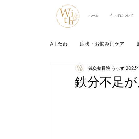
ホーム
うぃずについて
All Posts
症状・お悩み別ケア
鍼灸整骨院 うぃず
2025
交通事故治療
スタッフ紹介
鉄分不足が
イベント情報