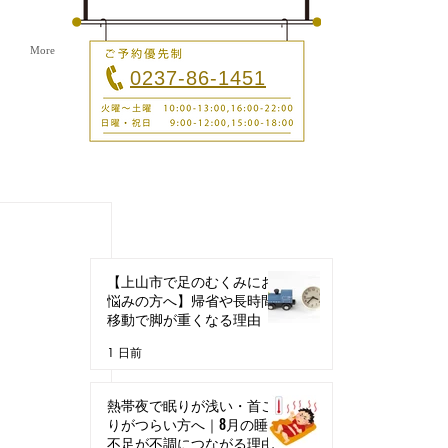
More
0237-86-1451
最新記事
【上山市で足のむくみにお
悩みの方へ】帰省や長時間
移動で脚が重くなる理由
1 日前
熱帯夜で眠りが浅い・首こ
りがつらい方へ｜8月の睡眠
不足が不調につながる理由