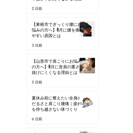
2 日前
【東根市でぎっくり腰にお
悩みの方へ】8月に腰を痛め
やすい原因とは
3 日前
【山形市で肩こりにお悩み
の方へ】8月に首肩の重さが
抜けにくくなる理由とは
5 日前
夏休み前に整えたい全身の
だるさと肩こり腰痛｜疲れ
を持ち越さない体づくり
6 日前