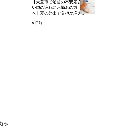
【天童市で足首の不安定さ
や脚の疲れにお悩みの方
へ】夏の外出で負担が増え
る理由
6 日前
肉や