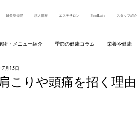
鍼灸整骨院
求人情報
エステサロン
FoodLabo
スタッフ紹介
施術・メニュー紹介
季節の健康コラム
栄養や健康
年7月15日
・日常
患者様の声・症例紹介
整骨院からのお知らせ
肩こりや頭痛を招く理由