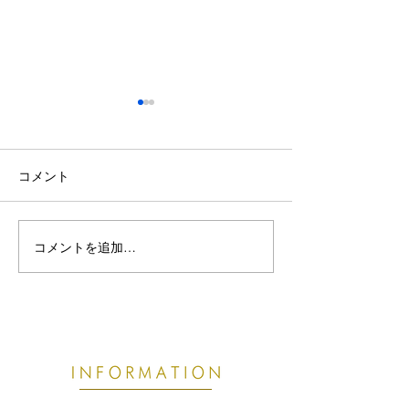
コメント
コメントを追加…
熱帯夜で眠りが浅い・首
【東根市でぎっ
こりがつらい方へ｜8月の
お悩みの方へ】
睡眠不足が不調につなが
痛めやすい原因
る理由