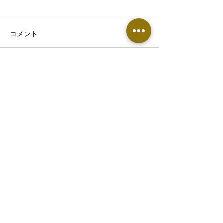
コメント
コメントを追加…
熱帯夜で眠りが浅い・首
【東根市でぎっ
こりがつらい方へ｜8月の
お悩みの方へ】
睡眠不足が不調につなが
痛めやすい原因
る理由
​▶︎鍼灸整骨院・エステサロン専用窓口
0237-86-1451
〒991-0041 山形県寒河江市寒河江久保11
ホテルシンフォニーアネックス敷地内