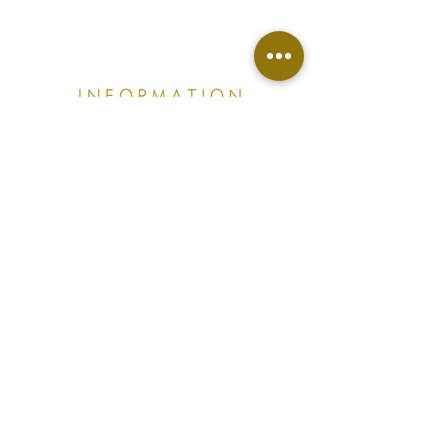
痛めやすい原因とは
さが抜けにくく
とは
​▶︎鍼灸整骨院・エステサロン専用窓口
0237-86-1451
〒991-0041 山形県寒河江市寒河江久保11
ホテルシンフォニーアネックス敷地内
​火曜〜土曜 10:00〜13:00 , 16:00〜22:00​
​日曜・祝日 9:00〜12:00 , 15:00〜18：00
定休日 月曜日
お電話でのご予約はこちら
LINE予約はこちら