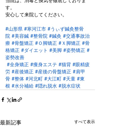
当院は、消毒と換気を徹底しておりま
す。
安心して来院してください。
#山形県
#寒河江市
#うぃず鍼灸整骨
院
#美容鍼
#整骨院
#鍼灸
#交通事故治
療
#骨盤矯正
#Ｏ脚矯正
#Ｘ脚矯正
#骨
格矯正
#ダイエット
#美脚
#姿勢矯正
#
姿勢改善
#全身矯正
#痩身エステ
#猫背
#眼精疲
労
#産後矯正
#産後の骨盤矯正
#肩甲
骨
#整体
#河北町
#大江町
#天童
#東
根
#水分補給
#隠れ脱水
#脱水症状
最新記事
すべて表示