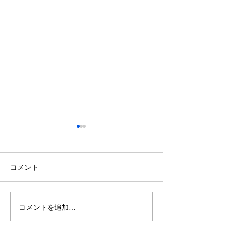
コメント
コメントを追加…
【東根市でぎっくり腰に
【山形市で肩こ
お悩みの方へ】8月に腰を
みの方へ】8月