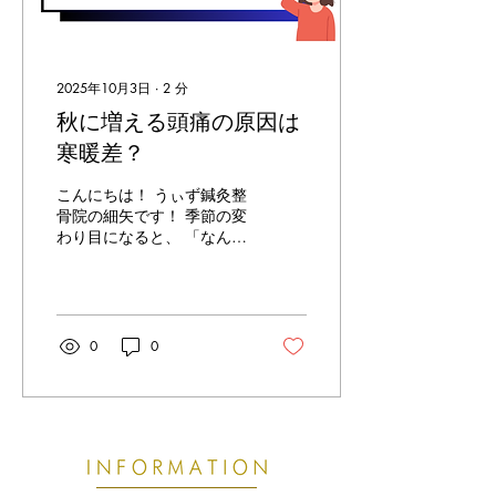
2025年10月3日
∙
2
分
秋に増える頭痛の原因は
寒暖差？
こんにちは！ うぃず鍼灸整
骨院の細矢です！ 季節の変
わり目になると、 「なんだ
か頭が重い…」 「天気が悪
い日は頭痛が出る…」 とい
う方が増えてきます。 実は
この頭痛、ただの疲れやス
トレスではなく、寒暖差に
0
0
よる自律神経の乱れが関係
していることがあるんで
す。 ■...