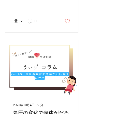
食べたい！」という気持ち
が高まりますよね。 でも実
は、秋は栄養バランスが乱
れやすく、疲れやすくなる
季節でもあるんです。 ■ な
2
0
ぜ秋は体がだるくなりやす
いの？ ・気温差による自律
神経の乱れ...
2025年10月4日
∙
2
分
気圧の変化で身体がだる