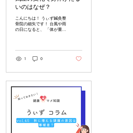
いのはなぜ？
こんにちは！ うぃず鍼灸整
骨院の細矢です！ 台風や雨
の日になると、 「体が重だ
るい…」 「やる気が出な
い…」 「頭がズーンと痛
む…」 そんな経験はありま
せんか？ これは、気圧の変
化が自律神経や血流に影響
1
0
を与えているために起こる
んです。 ■ 気圧の変化が体
に与える影響...