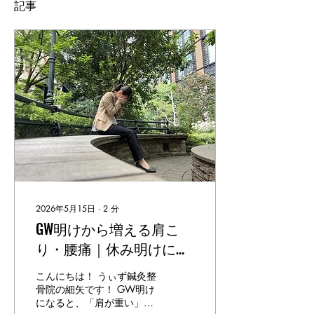
記事
2026年5月15日
∙
2
分
GW明けから増える肩こ
り・腰痛｜休み明けに不
調が出るのはなぜ？
こんにちは！ うぃず鍼灸整
骨院の細矢です！ GW明け
になると、「肩が重い」