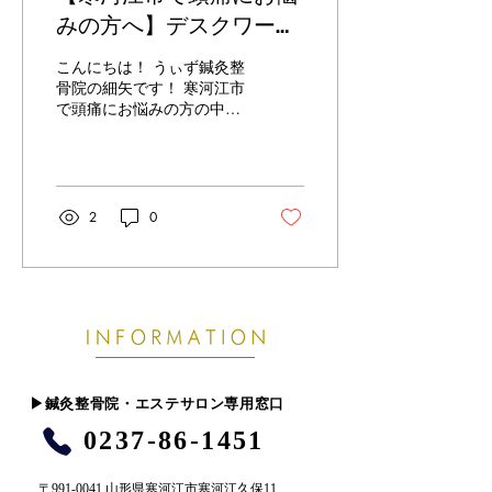
をその場しのぎでほぐして
みの方へ】デスクワーク
も、骨格バランスや動きの
姿勢が原因になることが
クセが変わらなければ、ま
こんにちは！ うぃず鍼灸整
た仕事や家事が始まったと
あります
骨院の細矢です！ 寒河江市
きに同じ部分へ負担がかか
で頭痛にお悩みの方の中に
ります。 これが「休み明け
は、「仕事が終わる頃に頭
になると毎回つらい」「す
が重くなる」「首や肩もガ
ぐ戻る」と感じる原因で
チガチ」「薬を飲むほどで
す。 当院では、肩こり・腰
はないけどつらい」と感じ
痛といった症状だけを見る
ている方も多いのではない
2
0
のではなく、姿勢、骨盤、
でしょうか。 特にデスクワ
肩甲骨、股関節など全身の
ークやスマホを見る時間が
バランスを確認します。...
長い方は、姿勢の崩れが頭
痛につながっていることが
あります。 よくあるのが、
猫背や巻き肩によって頭が
前に出る姿勢です。 この状
態では、首の後ろや肩まわ
りの筋肉が常に引っ張ら
​▶︎鍼灸整骨院・エステサロン専用窓口
れ、肩甲骨も動きにくくな
0237-86-1451
ります。 すると筋肉が硬く
なって血流が悪くなり、頭
の重さや締めつけられるよ
〒991-0041 山形県寒河江市寒河江久保11