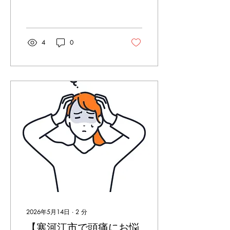
「腰が張る」「仕事が始ま
った途端につらくなった」
と感じる方が増えてきま
す。 連休中にゆっくり休ん
だつもりでも、不調がむし
4
0
ろ強くなってしまうことも
ありますよね。 実は、休み
明けの肩こりや腰痛には、
生活リズムの変化や体の使
い方の偏りが関係している
ことがあります。 連休中
は、長時間の運転や外出、
家でのスマホ・動画視聴、
睡眠時間のズレなどで、普
段とは違う負担が体にかか
りやすくなります 。すると
骨盤の傾きや姿勢の崩れが
起こりやすくなり、肩甲骨
や股関節の動きも落ちてし
まいます。 その結果、首肩
や腰の筋肉に負担が集中
し、休み明けに一気につら
2026年5月14日
∙
2
分
さとして表面化するので
【寒河江市で頭痛にお悩
す。 しかも、痛い場所だけ