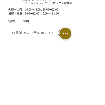
うな頭痛につながりやすく
ホテルシンフォニーアネックス敷地内
なります。 さらに目の疲れ
​火曜〜土曜 10:00〜13:00 , 16:00〜22:00​
が重なると、首肩の緊張は
​日曜・祝日 9:00〜12:00 , 15:00〜18：00
より強くなります。 頭痛が
繰り返す方に多いのは、痛
定休日 月曜日
みが出たときだけ対処し
て、姿勢や体の使い方まで
お電話でのご予約はこちら
は変わっていないケースで
す。 その場では少し楽にな
っても、首や肩に負担がか
かる状態が続けば、また同
LINE予約はこちら
じように頭痛が出やすくな
ります。 これが「よくなら
ない」「何度も繰り返す」
【鍼灸整骨院】ネット予約
と感じる理由です。 当院で
は、頭痛のある部分だけで
なく、首の位置、肩の内巻
き、肩甲骨の動き、骨格バ
【エステサロン】ネット予約
ランスまで確認します。...
​▶︎Food Labo（フードラボ）専用窓口