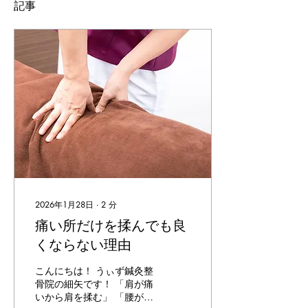
記事
2026年1月28日
∙
2
分
痛い所だけを揉んでも良
くならない理由
こんにちは！ うぃず鍼灸整
骨院の細矢です！ 「肩が痛
いから肩を揉む」 「腰がつ