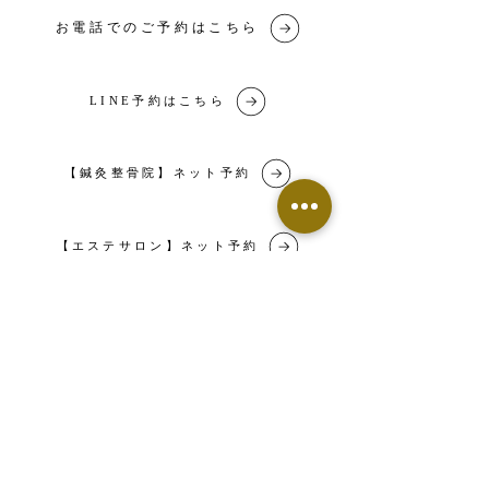
イン。 巡りが悪い状態で部
お電話でのご予約はこちら
分的に刺激しても、 根本改
善にはつながりにくいと考
えます。 当院では、 ・体
の土台から整え、負担のか
LINE予約はこちら
かり方を変える【全身骨格
アライメント調整】 ・自律
神経や巡りを整え、回復し
【鍼灸整骨院】ネット予約
やすい体を作る【全身調整
鍼】 で、痛みの原因そのも
のにアプローチします。
「ずっと同じところが痛
【エステサロン】ネット予約
い」...
​▶︎Food Labo（フードラボ）専用窓口
090-8920-0015
〒991-0054 山形県寒河江市本町2-1-15
メールでのご予約はこちら