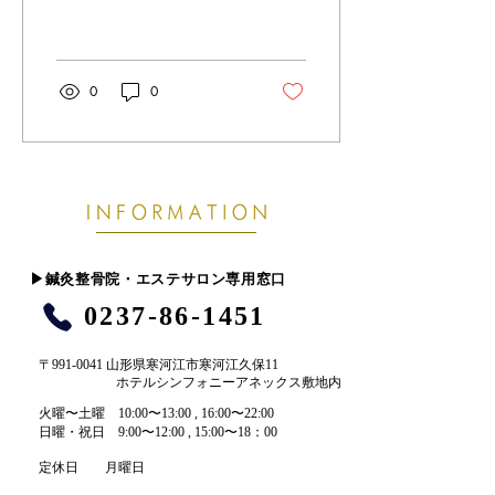
らいから腰だけマッサージ
する」 一時的に楽になるけ
ど、 すぐ元に戻ってしま
う…そんな経験ありません
か？ 実は、 痛いところ＝
0
0
原因の場所とは限らない こ
とがとても多いです。 体は
全身がつながって動いてい
ます。 姿勢や体の使い方が
崩れると、 本来頑張らなく
ていい筋肉が無理をして、
“結果として痛みが出てい
る”ケースがほとんどで
す。 例えば、 ・骨盤や背
​▶︎鍼灸整骨院・エステサロン専用窓口
骨のバランスが崩れている
0237-86-1451
・左右で体の使い方にクセ
がある ・関節の動きが悪
く、筋肉が代償している こ
〒991-0041 山形県寒河江市寒河江久保11
うした状態があると、 いく
ホテルシンフォニーアネックス敷地内
ら痛い部分を揉んでも、 原
​火曜〜土曜 10:00〜13:00 , 16:00〜22:00​
因が残っているため再発し
​日曜・祝日 9:00〜12:00 , 15:00〜18：00
やすくなります。 東洋医学
的に見ても、 痛みは「気・
定休日 月曜日
血・水」の巡りが滞ったサ