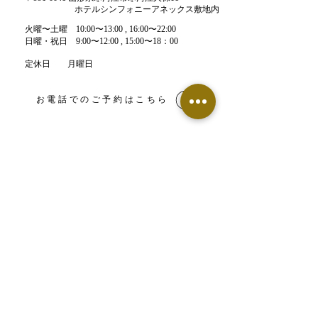
ながります。 つまり、体の
ホテルシンフォニーアネックス敷地内
中も“乾燥”して動きが悪く
​火曜〜土曜 10:00〜13:00 , 16:00〜22:00​
なってしまうんです。 ■ 特
​日曜・祝日 9:00〜12:00 , 15:00〜18：00
に注意が必要な方 ・デスク
ワーク中心で運動不足 ・コ
定休日 月曜日
ーヒーやお茶など利尿作用
のある飲み物が多い ・冷え
お電話でのご予約はこちら
性であまり汗をかかない ・
寒くなると水を飲まなくな
る こうした方は、気づかな
いうちに“脱水筋肉”になっ
LINE予約はこちら
ているかもしれません。 ■
体の水分バランスを保つコ
ツ ・常温の水や白湯をこま
【鍼灸整骨院】ネット予約
めに摂る ・お風呂で体を温
めて血流を促す ・果物や味
噌汁など「水分を含む食べ
物」を増やす...
【エステサロン】ネット予約
​▶︎Food Labo（フードラボ）専用窓口