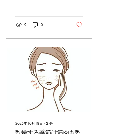
ましたね。 皆さんは、朝起
きてすぐ何を飲んでいます
か？ 実は、“朝の1杯”に白
湯を飲むだけで、体の調子
がグッと整いやすくなるん
9
0
です！ 白湯は一見ただのお
湯ですが、冷たい水と違っ
て体を内側からじんわり温
めてくれます。 これにより
「内臓の働き」が活発にな
り、代謝アップ・便通改
善・冷えの軽減など、うれ
しい効果がたくさん！ 特
に、寝ている間は水分が失
われているので、朝の白湯
は「体を目覚めさせるスイ
ッチ」としてもおすすめで
す。 温度は少し熱めの
50〜60℃程度がベスト。
飲む量はコップ1杯
（150〜200ml）でOKで
す！ 無理なく続けることが
2025年10月18日
∙
2
分
ポイントです！ 毎朝の白湯
乾燥する季節は筋肉も乾
習慣で、代謝の良い体・冷