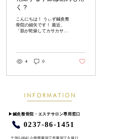
えにくい体を目指しましょ
く？
う！ 整骨ケアと合わせるこ
とで、さらに健康的な毎日
こんにちは！ うぃず鍼灸整
をサポートできますよ！ う
骨院の細矢です！ 最近、
ぃず鍼灸整骨院 TEL：
「肌が乾燥してカサカサす
0237-86-1451 【営業時
る」「体が重だるい」なん
間】 火～土曜：10:00～
て感じていませんか？ 今日
13:00／16:00〜22:30
はこの乾燥がお肌だけでな
日・祝日：9:00～12:00／
く「筋肉」にも影響してい
15:00～18:00 ※定休日：
ることについてお話してい
4
0
月曜日 #寒河江 #天童市 #
こうと思います！ ■ なぜ筋
東根市...
肉が“乾く”の？ 筋肉の約
70％は水分でできていま
す。 気温や湿度が下がる
と、体内の水分が失われや
すくなり、血流が滞り、筋
肉が硬くなりやすいんで
す。 これが「肩こり」「腰
の重さ」「朝のこわばり」
​▶︎鍼灸整骨院・エステサロン専用窓口
といった不調の原因になる
0237-86-1451
ことも。 さらに、水分不足
は関節の動きをスムーズに
する“潤滑液”の減少にもつ
〒991-0041 山形県寒河江市寒河江久保11