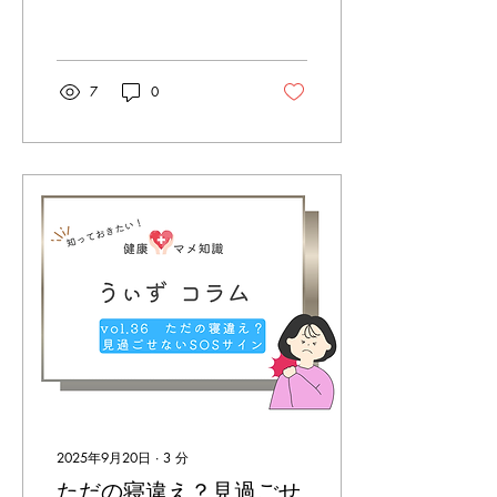
すぎたあと、腰や背中が重
くなる…」 そんな経験はあ
りませんか？ 実は“食べす
ぎ”が腰痛の原因になるこ
とがあるんです。 ■ なぜ食
7
0
べすぎで腰痛に？...
2025年9月20日
∙
3
分
ただの寝違え？見過ごせ