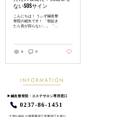
ないSOSサイン
こんにちは！ うぃず鍼灸整
骨院の細矢です！ 「朝起き
たら首が回らない…」 「物
を取ろうとしたら腰に激痛
が…」 そんな「ギクッ！」
という、突然の激しい痛み
に襲われたことはありませ
んか？ 多くの方が「寝方が
0
0
悪かっただけ」「ちょっと
した不注意」と思いがちで
すが、実はその痛み、体
か...
​▶︎鍼灸整骨院・エステサロン専用窓口
0237-86-1451
〒991-0041 山形県寒河江市寒河江久保11