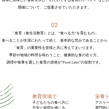
“身体に美味しい食材を学び、わ
くわくする食育のイベント”など
開催について、ご提案させていただきます
​。
02
「食育（食生活教育）とは、“食べる力”
を育むもの」
食べることが生涯にわたって続く、基本的な営みであることか
ら
「食育」の重要性を
皆様と共に考えてまいります。
​季節や地域の料理を味わうこと、健康的な食の在り方、
調理や食事を通した食育の啓発が"Food Labo"の役割です。
教育現場で​
​栄養
子どもたちの食べ方に
​アスリ
​不安
と疑問を感じる。
専門的に