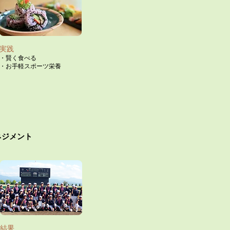
実践​
・賢く食べる
​・お手軽スポーツ栄養
ジメント​
結果​