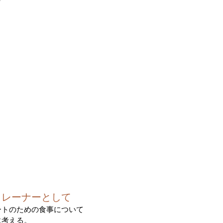
の
トレーナーとして
ートのための食事
について
考える。​