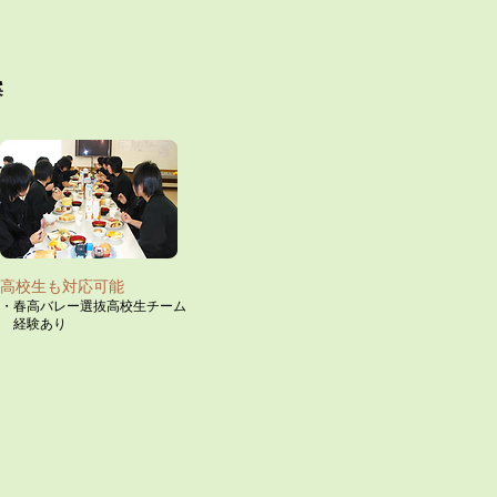
​
​高校生も対応可能
・春高バレー選抜高校生チー
ム
​ 経験あり