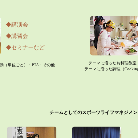
​◆講演会
◆講習会
◆セミナーなど
​ テーマに沿ったお料理教室（Coo
動（単位ごと）・PTA・その他
テーマに沿った調理（Cookin
チームとしての​スポーツライフマネジメント​