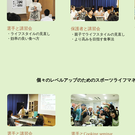
選手と講習会​
保護者と講習会
・ライフスタイルの見直し
・親子でライフスタイルの見直し
​・
効
率の良い食べ方
​・より高みを目指す食事法
​個々のレベルアップのためのスポーツライフマネ
選手と講習会​
選手とCooking seminar