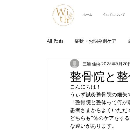
ホーム
うぃずについて
All Posts
症状・お悩み別ケア
三浦 佳純
2025年5月20
交通事故治療
スタッフ紹介
整骨院と整
こんにちは！
イベント情報
うぃず鍼灸整骨院の細矢
「整骨院と整体って何が違
患者さまからよくいただく
どちらも“体のケアをす
な違いがあります。