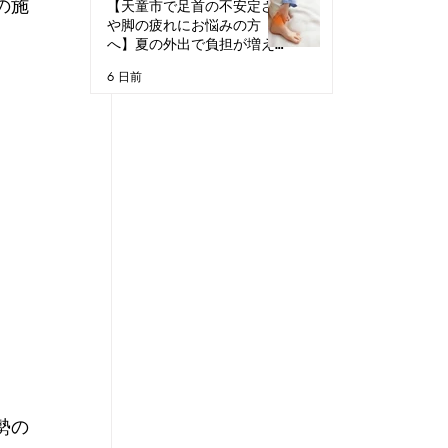
の施
【天童市で足首の不安定さ
や脚の疲れにお悩みの方
へ】夏の外出で負担が増え
る理由
6 日前
勢の