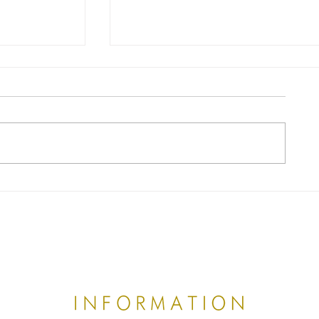
交通事故後の不調はなぜ長引く
】デスクワ
腰痛