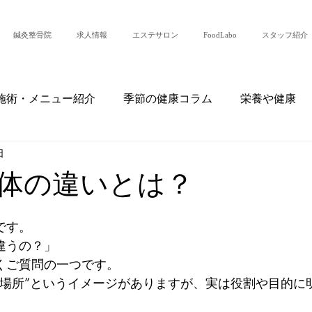
鍼灸整骨院
求人情報
エステサロン
FoodLabo
スタッフ紹介
施術・メニュー紹介
季節の健康コラム
栄養や健康
日
・日常
患者様の声・症例紹介
整骨院からのお知らせ
体の違いとは？
です。
うの？」

ご質問の一つです。

る場所”というイメージがありますが、実は役割や目的に