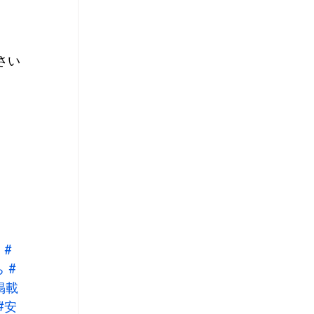
さい
#
ち
#
掲載
#安