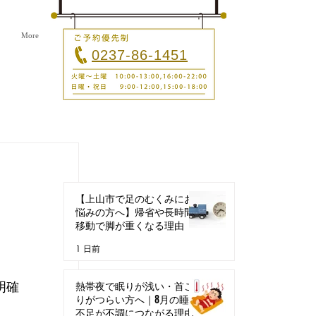
More
0237-86-1451
最新記事
【上山市で足のむくみにお
悩みの方へ】帰省や長時間
移動で脚が重くなる理由
1 日前
明確
熱帯夜で眠りが浅い・首こ
りがつらい方へ｜8月の睡眠
不足が不調につながる理由