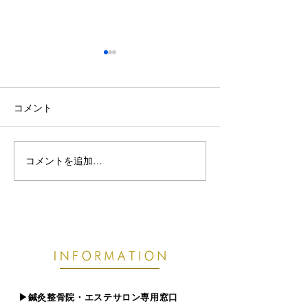
コメント
コメントを追加…
熱帯夜で眠りが浅い・首
【東根市でぎっ
こりがつらい方へ｜8月の
お悩みの方へ】
睡眠不足が不調につなが
痛めやすい原因
る理由
​▶︎鍼灸整骨院・エステサロン専用窓口